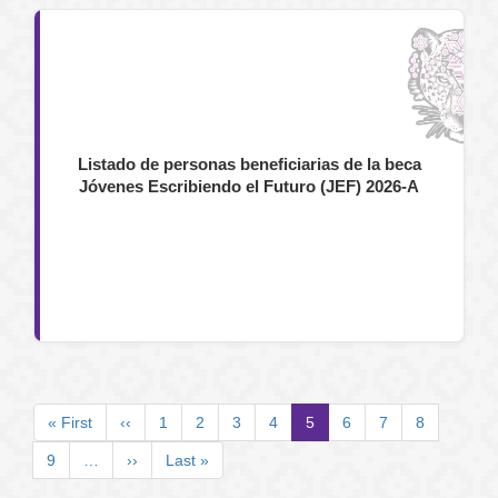
Listado de personas beneficiarias de la beca
Jóvenes Escribiendo el Futuro (JEF) 2026-A
Paginación
Primera
« First
Página
‹‹
Page
1
Page
2
Page
3
Page
4
Página
5
Page
6
Page
7
Page
8
página
anterior
actual
Page
9
…
Siguiente
››
Última
Last »
página
página