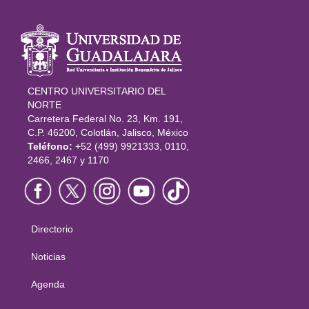
Información
del portal
CENTRO UNIVERSITARIO DEL
NORTE
Carretera Federal No. 23, Km. 191,
C.P. 46200, Colotlán, Jalisco, México
Teléfono:
+52 (499) 9921333, 0110,
2466, 2467 y 1170
Directorio
Menú
principal
Noticias
Agenda