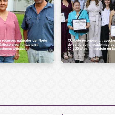
 recursos naturales del Norte
CUNorte reconoce la trayector
Jalisco crean tintas para
de su personal académico co
aciones artísticas
20 y 25 años de servicio en la
Universidad de Guadalajara
 27/07/2026 - 13:31
Mié, 01/07/2026 - 19:30