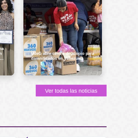
ia
n
UdeG abre centro de acopio para
damnificados en Venezuela
Mié, 01/07/2026 - 09:41
Ver todas las noticias