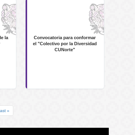
e la
Convocatoria para conformar
r
el "Colectivo por la Diversidad
CUNorte"
nte
ltima
ast »
ágina