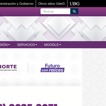
inistración y Gobierno
Otros sitios UdeG
Buscar
Buscar
SIÓN
SERVICIOS
MOODLE