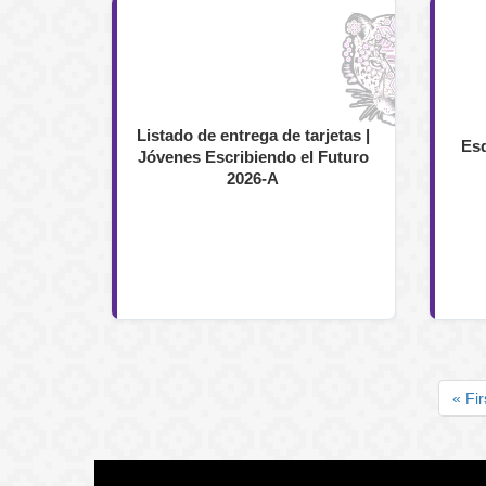
Listado de entrega de tarjetas |
Esq
Jóvenes Escribiendo el Futuro
2026-A
Paginación
Prim
« Fir
pági