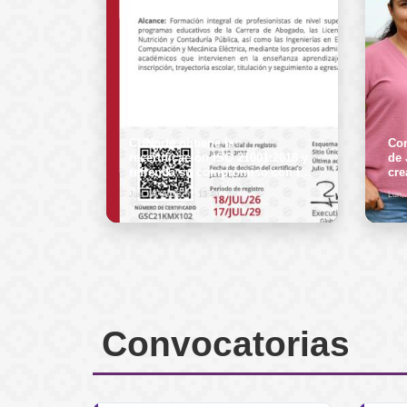
CUNorte obtiene la
Con
recertificación ISO 21001:2018 y
de 
refrenda su compromiso con la
cre
calidad educativa
Jue, 06/08/2026 - 13:40
Lun,
Convocatorias