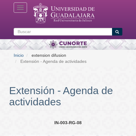
Pasar
Toggle navigation
al
contenido
principal
Buscar
Buscar
Inicio
extension difusion
Extensión - Agenda de actividades
Extensión - Agenda de
actividades
IN-003-RG-08