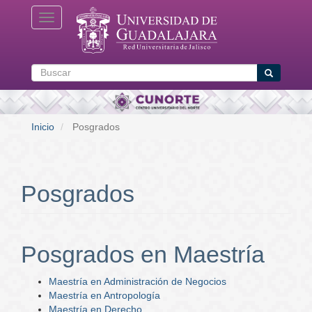
Pasar
Toggle navigation
al
contenido
principal
Buscar
Buscar
Inicio
Posgrados
Posgrados
Posgrados en Maestría
Maestría en Administración de Negocios
Maestría en Antropología
Maestría en Derecho