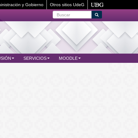
inistración y Gobierno
Otros sitios UdeG
Buscar
Buscar
USIÓN
SERVICIOS
MOODLE