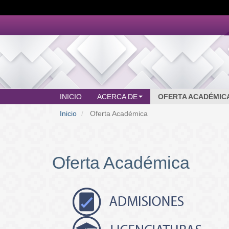
Pasar
al
contenido
principal
INICIO
ACERCA DE
OFERTA ACADÉMIC
MAIN
Inicio
Oferta Académica
MENU
Oferta Académica