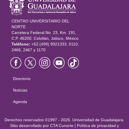
del portal
CENTRO UNIVERSITARIO DEL
NORTE
Carretera Federal No. 23, Km. 191,
C.P. 46200, Colotlán, Jalisco, México
Teléfono:
+52 (499) 9921333, 0110,
2466, 2467 y 1170
Directorio
Menú
principal
Noticias
Agenda
Derechos
Derechos reservados ©1997 - 2026. Universidad de Guadalajara.
Sitio desarrollado por
CTA Cunorte
|
Política de privacidad y