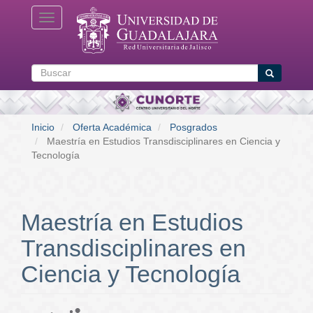
Pasar
Toggle navigation
al
contenido
principal
Buscar
Buscar
Inicio
Oferta Académica
Posgrados
Maestría en Estudios Transdisciplinares en Ciencia y
Tecnología
Maestría en Estudios
Transdisciplinares en
Ciencia y Tecnología