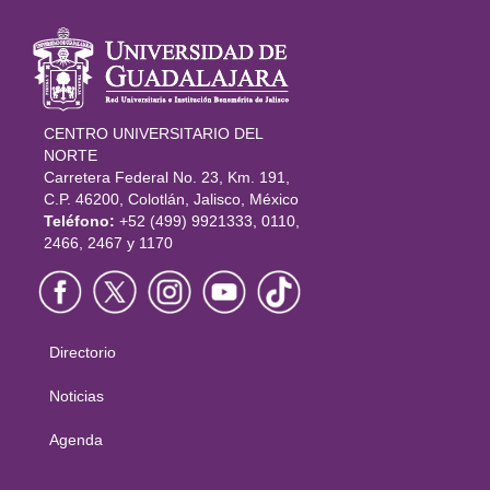
Información
del portal
CENTRO UNIVERSITARIO DEL
NORTE
Carretera Federal No. 23, Km. 191,
C.P. 46200, Colotlán, Jalisco, México
Teléfono:
+52 (499) 9921333, 0110,
2466, 2467 y 1170
Directorio
Menú
principal
Noticias
Agenda