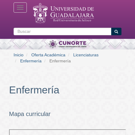
Pasar
Toggle navigation
al
contenido
principal
Buscar
Buscar
Inicio
Oferta Académica
Licenciaturas
Enfermería
Enfermería
Enfermería
Mapa curricular