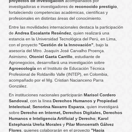
proyectos de investigación
acompañados por
investigadoras e investigadores de
reconocido prestigio
,
fortaleciendo competencias académicas, científicas y
profesionales en distintas áreas del conocimiento.
Entre las movilidades internacionales destaca la participación
de
Andrea Escalante Reséndez
, quien realizará una
estancia en la Universidad Tecnológica del Perú, en Lima,
con el proyecto
"Gestión de la Innovación"
, bajo la
asesoría del Mtro. Joaquín José Carvalho Proença.
Asimismo,
Otoniel Gaeta Carrillo
, estudiante de
Agronegocios, desarrollará una investigación sobre
Agroecología
en el Instituto de Educación Técnica
Profesional de Roldanillo Valle (INTEP), en Colombia,
acompañado por el Mg. Cristian Nacianceno Parra
González.
En instituciones nacionales participarán
Marisol Cordero
Sandoval
, con la línea
Derechos Humanos y Propiedad
Intelectual
;
Senorina Navarro Esparza
, quien investigará
sobre
Derecho en Internet, Derechos Digitales, Derechos
Humanos e Inteligencia Artificial y Derecho
;
Karol
Estephania Ureña Morales
y
Pilar Moncerrath Gálvez
Flores
, quienes colaborarán en el proyecto
"Hacia