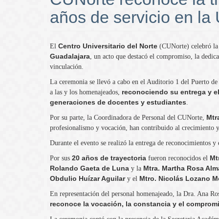
años de servicio en la
Centro Universitario del Norte
El
(CUNorte) celebró l
Guadalajara
, un acto que destacó el compromiso, la dedicac
vinculación.
La ceremonia se llevó a cabo en el Auditorio 1 del Puerto d
reconociendo su entrega y el
a las y los homenajeados,
generaciones de docentes y estudiantes
.
Mtr
Por su parte, la Coordinadora de Personal del CUNorte,
profesionalismo y vocación, han contribuido al crecimiento y 
Durante el evento se realizó la entrega de reconocimientos y
20 años de trayectoria
Mt
Por sus
fueron reconocidos el
Rolando Gaeta de Luna
Mtra. Martha Rosa Al
y la
Obdulio Huízar Aguilar
Mtro. Nicolás Lozano 
y el
En representación del personal homenajeado, la Dra. Ana Ros
reconoce la vocación, la constancia y el compro