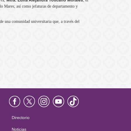
Mtra. Edna Alejandra Toscano Morales
iva,
; el
llo Mares; así como jefaturas de departamento y
de una comunidad universitaria que, a través del
Directorio
Menú
principal
Noticias