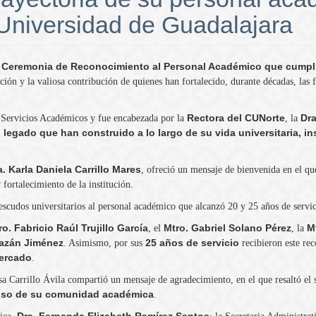
 Universidad de Guadalajara
Ceremonia de Reconocimiento al Personal Académico que cumplió 
a
ión y la valiosa contribución de quienes han fortalecido, durante décadas, las 
Rectora del CUNorte
Dra
e Servicios Académicos y fue encabezada por la
, la
 legado que han construido a lo largo de su vida universitaria, i
a. Karla Daniela Carrillo Mares
, ofreció un mensaje de bienvenida en el qu
fortalecimiento de la institución.
 escudos universitarios al personal académico que alcanzó 20 y 25 años de servi
ro. Fabricio Raúl Trujillo García
Mtro. Gabriel Solano Pérez
M
, el
, la
mazán Jiménez
25 años de servicio
. Asimismo, por sus
recibieron este re
Mercado
.
a Carrillo Ávila compartió un mensaje de agradecimiento, en el que resaltó el 
miso de su comunidad académica
.