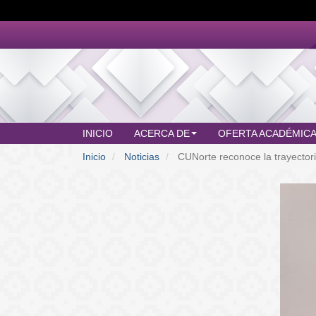
Pasar
al
contenido
principal
INICIO
ACERCA DE
OFERTA ACADÉMIC
MAIN
Inicio
Noticias
CUNorte reconoce la trayectori
MENU