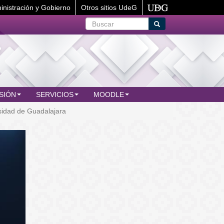
inistración y Gobierno
Otros sitios UdeG
Buscar
Buscar
SIÓN
SERVICIOS
MOODLE
sidad de Guadalajara