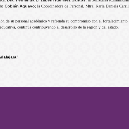
Dra. Fernanda Elizabeth Ramírez Santos
mica,
; la Secretaria Administrat
rdo Cobián Aguayo
; la Coordinadora de Personal, Mtra. Karla Daniela Carri
ión de su personal académico y refrenda su compromiso con el fortalecimiento 
educativa, continúa contribuyendo al desarrollo de la región y del estado.
adalajara”
rtal