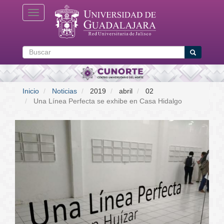
Pasar
Toggle navigation
al
contenido
principal
Buscar
Buscar
Inicio
Noticias
2019
abril
02
Una Línea Perfecta se exhibe en Casa Hidalgo