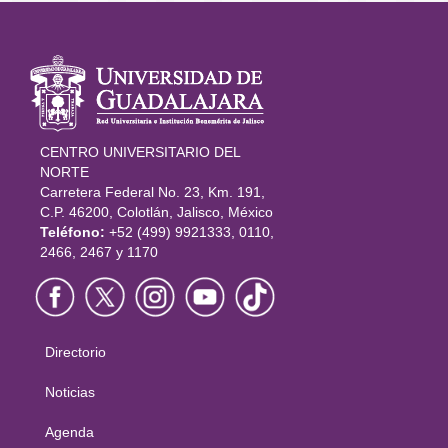
Información
del portal
CENTRO UNIVERSITARIO DEL
NORTE
Carretera Federal No. 23, Km. 191,
C.P. 46200, Colotlán, Jalisco, México
Teléfono:
+52 (499) 9921333, 0110,
2466, 2467 y 1170
Directorio
Menú
principal
Noticias
Agenda