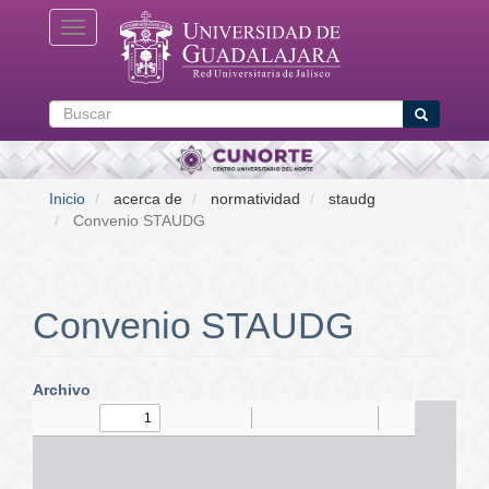
Pasar
Toggle navigation
al
contenido
principal
Buscar
Buscar
Inicio
acerca de
normatividad
staudg
Convenio STAUDG
Convenio STAUDG
Archivo