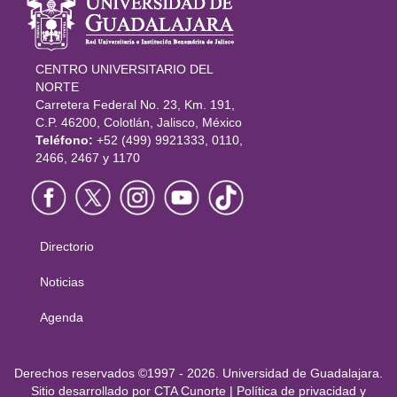
del portal
CENTRO UNIVERSITARIO DEL
NORTE
Carretera Federal No. 23, Km. 191,
C.P. 46200, Colotlán, Jalisco, México
Teléfono:
+52 (499) 9921333, 0110,
2466, 2467 y 1170
Directorio
Menú
principal
Noticias
Agenda
Derechos
Derechos reservados ©1997 - 2026. Universidad de Guadalajara.
Sitio desarrollado por
CTA Cunorte
|
Política de privacidad y